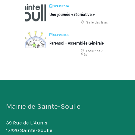
SEP 18 2026
Une journée « récréative »
Salle des fêtes
SEP 21 2026
Parensol – Assemblée Générale
Ecole "Les 3
Prés"
Mairie de Sainte-Soulle
39 Rue de L’Aunis
17220 Sainte-Soulle