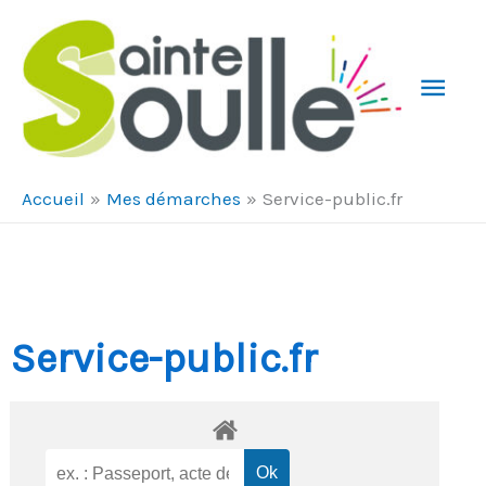
Aller au contenu
Aller au pied de page
Men
Prin
Accueil
Mes démarches
Service-public.fr
Service-public.fr