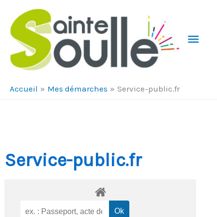
Aller au contenu
Aller au pied de page
Men
Prin
Accueil
Mes démarches
Service-public.fr
Service-public.fr