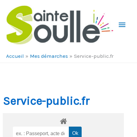
Aller au contenu
Aller au pied de page
Men
Prin
Accueil
Mes démarches
Service-public.fr
Service-public.fr