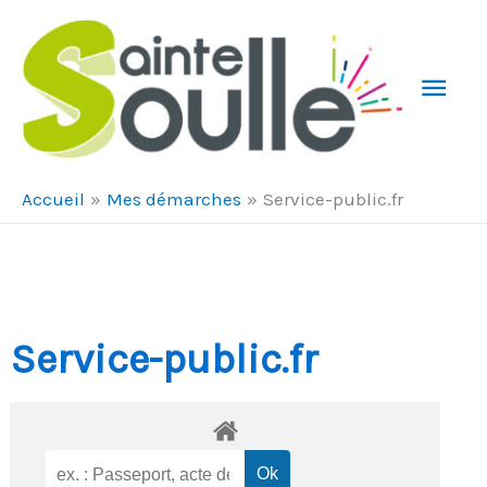
Aller au contenu
Aller au pied de page
Men
Prin
Accueil
Mes démarches
Service-public.fr
Service-public.fr