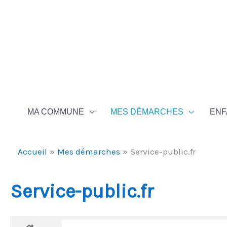
Aller au contenu
Aller au pied de page
MA COMMUNE
MES DÉMARCHES
ENF
Accueil
Mes démarches
Service-public.fr
Service-public.fr