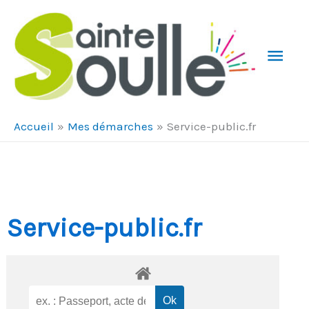
Aller au contenu
Aller au pied de page
Men
Prin
Accueil
Mes démarches
Service-public.fr
Service-public.fr