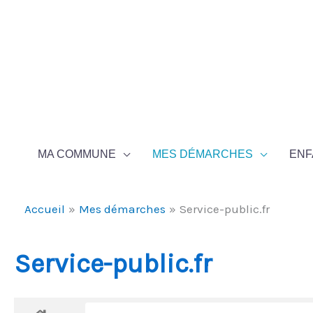
Aller au contenu
Aller au pied de page
MA COMMUNE
MES DÉMARCHES
ENF
Accueil
Mes démarches
Service-public.fr
Service-public.fr