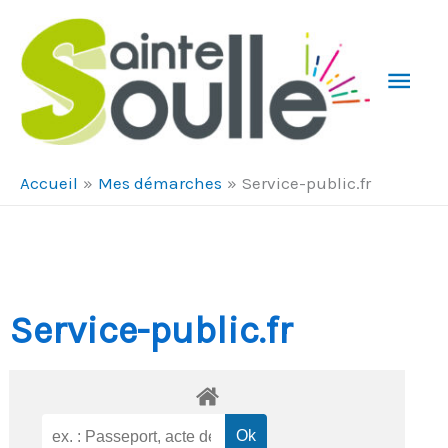
Aller au contenu
Aller au pied de page
Men
Prin
Accueil
Mes démarches
Service-public.fr
Service-public.fr