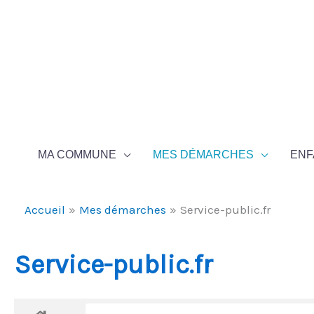
Aller au contenu
Aller au pied de page
MA COMMUNE
MES DÉMARCHES
ENF
Accueil
Mes démarches
Service-public.fr
Service-public.fr