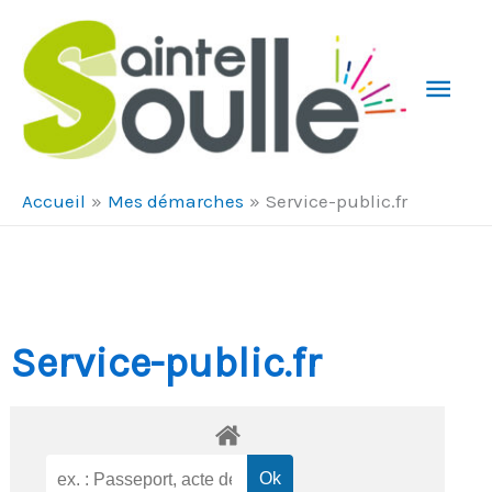
Aller au contenu
Aller au pied de page
Men
Prin
Accueil
Mes démarches
Service-public.fr
Service-public.fr