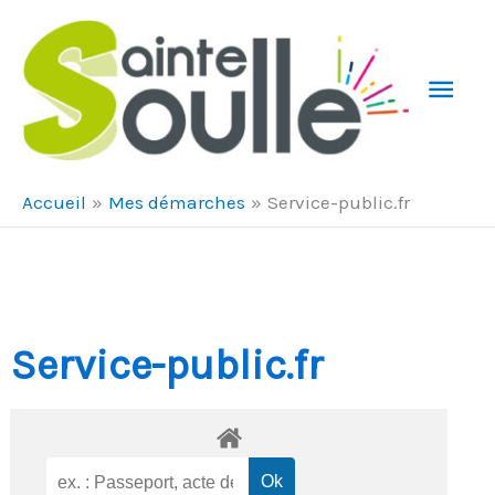
Aller au contenu
Aller au pied de page
Men
Prin
Accueil
Mes démarches
Service-public.fr
Service-public.fr