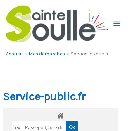
Aller au contenu
Aller au pied de page
Men
Prin
Accueil
Mes démarches
Service-public.fr
Service-public.fr