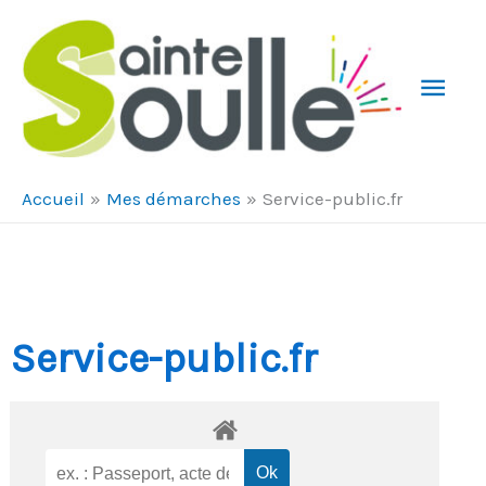
Aller au contenu
Aller au pied de page
Men
Prin
Accueil
Mes démarches
Service-public.fr
Service-public.fr