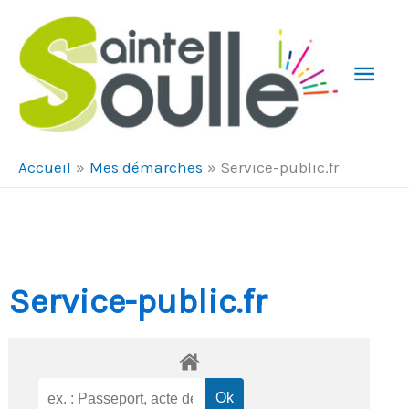
Aller au contenu
Aller au pied de page
Men
Prin
Accueil
Mes démarches
Service-public.fr
Service-public.fr