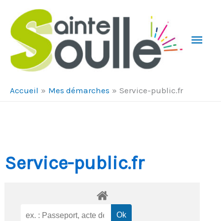
Aller au contenu
Aller au pied de page
Men
Prin
Accueil
Mes démarches
Service-public.fr
Service-public.fr