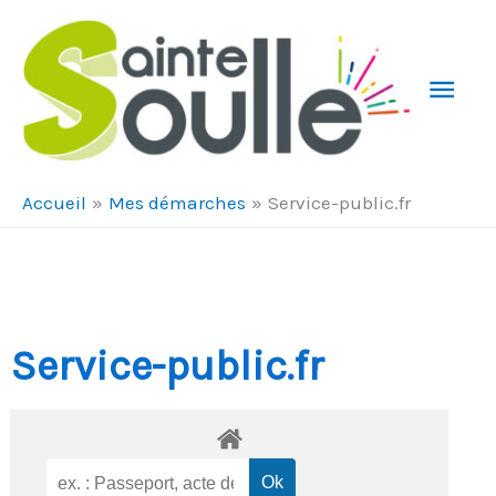
Aller au contenu
Aller au pied de page
Men
Prin
Accueil
Mes démarches
Service-public.fr
Service-public.fr