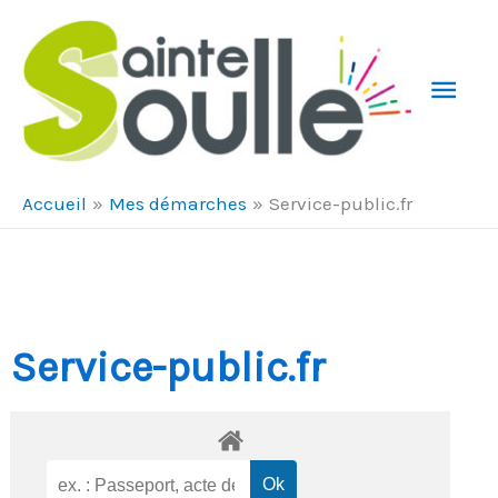
Aller au contenu
Aller au pied de page
Men
Prin
Accueil
Mes démarches
Service-public.fr
Service-public.fr