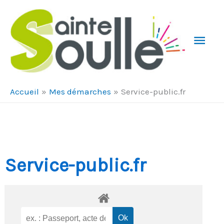
Aller au contenu
Aller au pied de page
Men
Prin
Accueil
Mes démarches
Service-public.fr
Service-public.fr