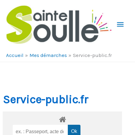
Aller au contenu
Aller au pied de page
Men
Prin
Accueil
Mes démarches
Service-public.fr
Service-public.fr