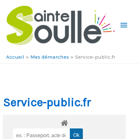
Aller au contenu
Aller au pied de page
Men
Prin
Accueil
Mes démarches
Service-public.fr
Service-public.fr