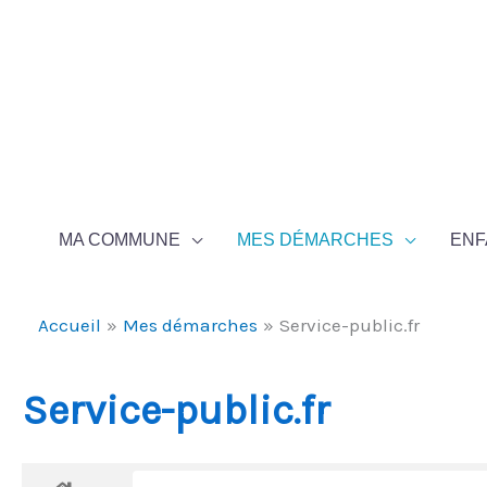
Aller au contenu
Aller au pied de page
MA COMMUNE
MES DÉMARCHES
ENF
Accueil
Mes démarches
Service-public.fr
Service-public.fr