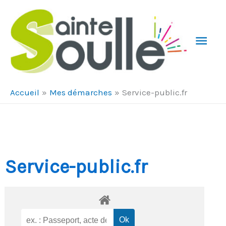
Aller au contenu
Aller au pied de page
Men
Prin
Accueil
Mes démarches
Service-public.fr
Service-public.fr