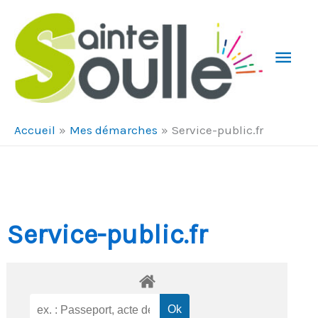
Aller au contenu
Aller au pied de page
Men
Prin
Accueil
Mes démarches
Service-public.fr
Service-public.fr