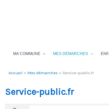
Aller au contenu
Aller au pied de page
MA COMMUNE
MES DÉMARCHES
ENF
Accueil
Mes démarches
Service-public.fr
Service-public.fr