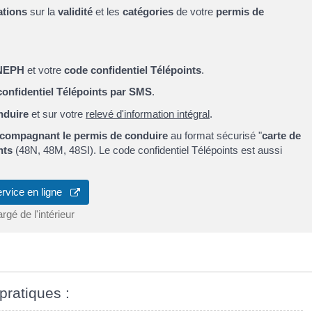
ations
sur la
validité
et les
catégories
de votre
permis de
 NEPH
et votre
code confidentiel Télépoints
.
confidentiel Télépoints par SMS
.
nduire
et sur votre
relevé d'information intégral
.
ccompagnant le permis de conduire
au format sécurisé "
carte de
nts
(48N, 48M, 48SI). Le code confidentiel Télépoints est aussi
ervice en ligne
rgé de l'intérieur
pratiques :