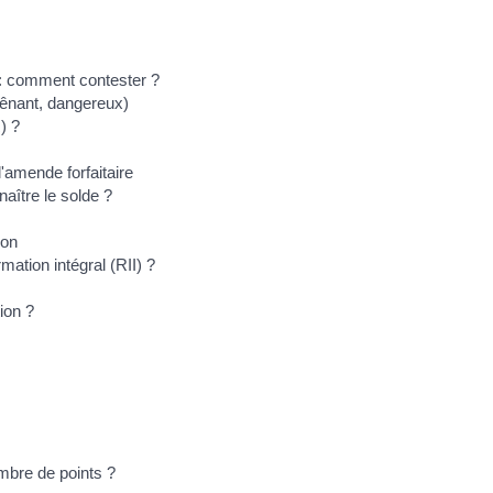
 : comment contester ?
gênant, dangereux)
) ?
'amende forfaitaire
aître le solde ?
ion
ation intégral (RII) ?
ion ?
mbre de points ?