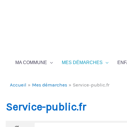
Aller au contenu
Aller au pied de page
MA COMMUNE
MES DÉMARCHES
ENF
Accueil
Mes démarches
Service-public.fr
Service-public.fr