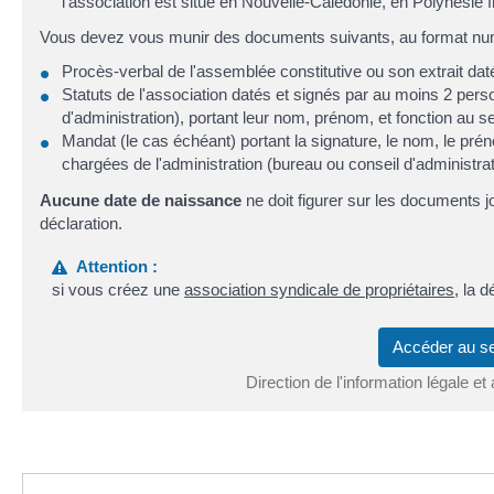
l'association est situé en Nouvelle-Calédonie, en Polynésie f
Vous devez vous munir des documents suivants, au format nu
Procès-verbal de l'assemblée constitutive ou son extrait dat
Statuts de l'association datés et signés par au moins 2 pers
d'administration), portant leur nom, prénom, et fonction au s
Mandat (le cas échéant) portant la signature, le nom, le prén
chargées de l'administration (bureau ou conseil d'administrat
Aucune date de naissance
ne doit figurer sur les documents j
déclaration.
Attention :
si vous créez une
association syndicale de propriétaires
, la 
Accéder au s
Direction de l'information légale et