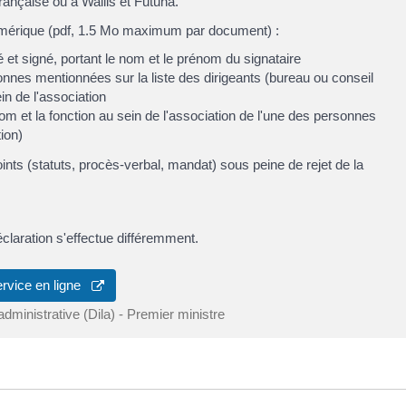
rançaise ou à Wallis et Futuna.
mérique (pdf, 1.5 Mo maximum par document) :
é et signé, portant le nom et le prénom du signataire
onnes mentionnées sur la liste des dirigeants (bureau ou conseil
ein de l'association
om et la fonction au sein de l'association de l'une des personnes
ion)
oints (statuts, procès-verbal, mandat) sous peine de rejet de la
déclaration s'effectue différemment.
ervice en ligne
 administrative (Dila) - Premier ministre