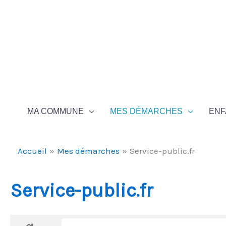
Aller au contenu
Aller au pied de page
MA COMMUNE
MES DÉMARCHES
ENF
Accueil
Mes démarches
Service-public.fr
Service-public.fr