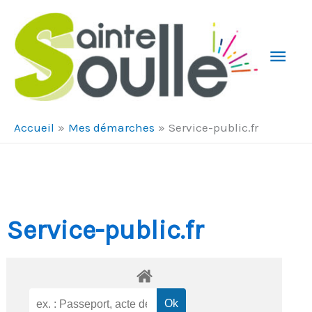
Aller au contenu
Aller au pied de page
Men
Prin
Accueil
Mes démarches
Service-public.fr
Service-public.fr