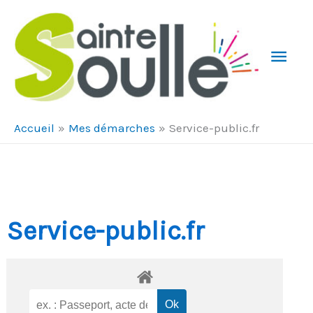
Aller au contenu
Aller au pied de page
Men
Prin
Accueil
Mes démarches
Service-public.fr
Service-public.fr