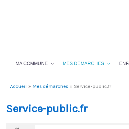
Aller au contenu
Aller au pied de page
MA COMMUNE
MES DÉMARCHES
ENF
Accueil
Mes démarches
Service-public.fr
Service-public.fr