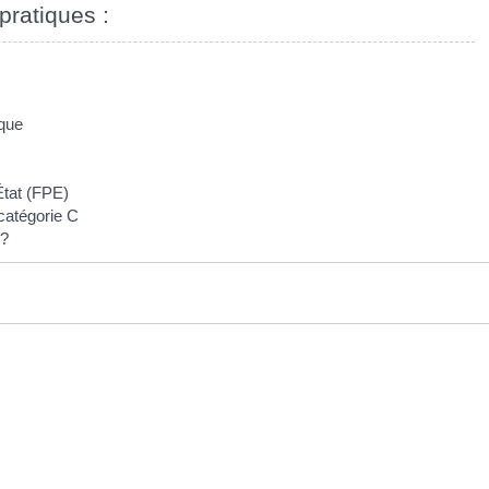
pratiques :
ique
État (FPE)
catégorie C
 ?