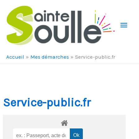
Aller au contenu
Aller au pied de page
Men
Prin
Accueil
Mes démarches
Service-public.fr
Service-public.fr