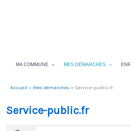
Aller au contenu
Aller au pied de page
MA COMMUNE
MES DÉMARCHES
ENF
Accueil
Mes démarches
Service-public.fr
Service-public.fr