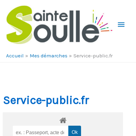
Aller au contenu
Aller au pied de page
Men
Prin
Accueil
Mes démarches
Service-public.fr
Service-public.fr