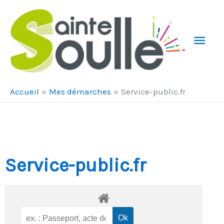
Aller au contenu
Aller au pied de page
Men
Prin
Accueil
Mes démarches
Service-public.fr
Service-public.fr