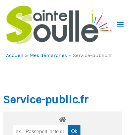
Aller au contenu
Aller au pied de page
Men
Prin
Accueil
Mes démarches
Service-public.fr
Service-public.fr