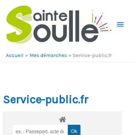
Aller au contenu
Aller au pied de page
Men
Prin
Accueil
Mes démarches
Service-public.fr
Service-public.fr