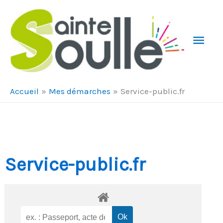
Aller au contenu
Aller au pied de page
Men
Prin
Accueil
Mes démarches
Service-public.fr
Service-public.fr