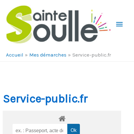
Aller au contenu
Aller au pied de page
Men
Prin
Accueil
Mes démarches
Service-public.fr
Service-public.fr