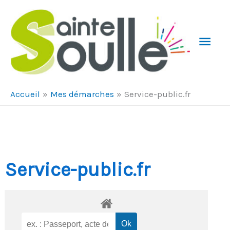
Aller au contenu
Aller au pied de page
Men
Prin
Accueil
Mes démarches
Service-public.fr
Service-public.fr