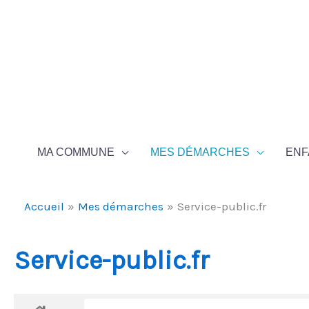
Aller au contenu
Aller au pied de page
MA COMMUNE
MES DÉMARCHES
ENF
Accueil
Mes démarches
Service-public.fr
Service-public.fr