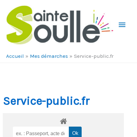
Aller au contenu
Aller au pied de page
Men
Prin
Accueil
Mes démarches
Service-public.fr
Service-public.fr