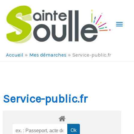
Aller au contenu
Aller au pied de page
Men
Prin
Accueil
Mes démarches
Service-public.fr
Service-public.fr