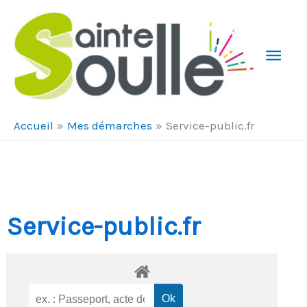
Aller au contenu
Aller au pied de page
Men
Prin
Accueil
Mes démarches
Service-public.fr
Service-public.fr