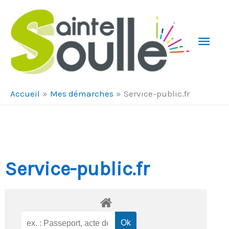
Aller au contenu
Aller au pied de page
Men
Prin
Accueil
Mes démarches
Service-public.fr
Service-public.fr