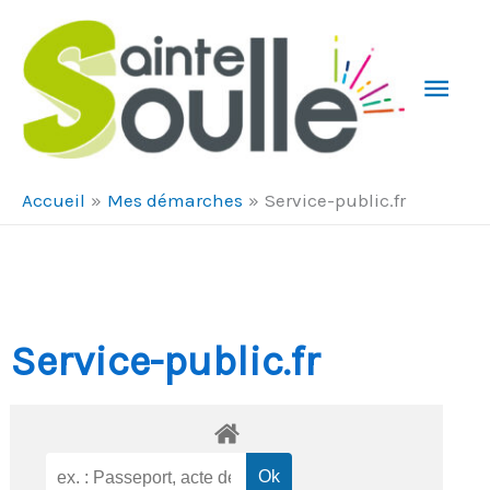
Aller au contenu
Aller au pied de page
Men
Prin
Accueil
Mes démarches
Service-public.fr
Service-public.fr