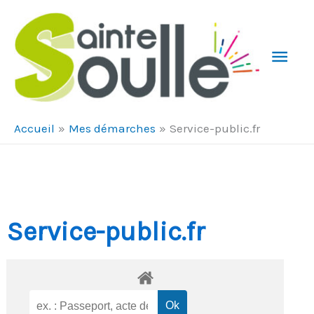
Aller au contenu
Aller au pied de page
Men
Prin
Accueil
Mes démarches
Service-public.fr
Service-public.fr