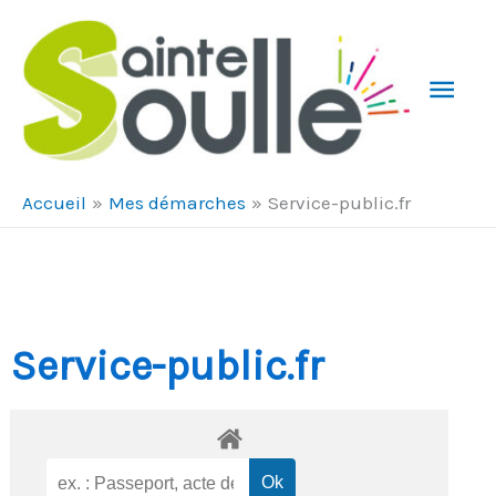
Aller au contenu
Aller au pied de page
Men
Prin
Accueil
Mes démarches
Service-public.fr
Service-public.fr