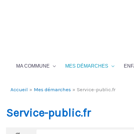
Aller au contenu
Aller au pied de page
MA COMMUNE
MES DÉMARCHES
ENF
Accueil
Mes démarches
Service-public.fr
Service-public.fr