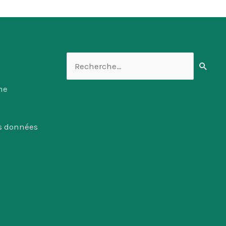
Rechercher :
me
es données